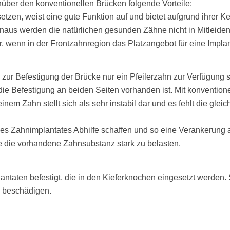
nüber den konventionellen Brücken folgende Vorteile:
setzen, weist eine gute Funktion auf und bietet aufgrund ihrer 
naus werden die natürlichen gesunden Zähne nicht in Mitleide
ar, wenn in der Frontzahnregion das Platzangebot für eine Implan
zur Befestigung der Brücke nur ein Pfeilerzahn zur Verfügung st
ie Befestigung an beiden Seiten vorhanden ist. Mit konventionel
einem Zahn stellt sich als sehr instabil dar und es fehlt die gle
nes Zahnimplantates Abhilfe schaffen und so eine Verankerung a
e die vorhandene Zahnsubstanz stark zu belasten.
ntaten befestigt, die in den Kieferknochen eingesetzt werden. 
 beschädigen.