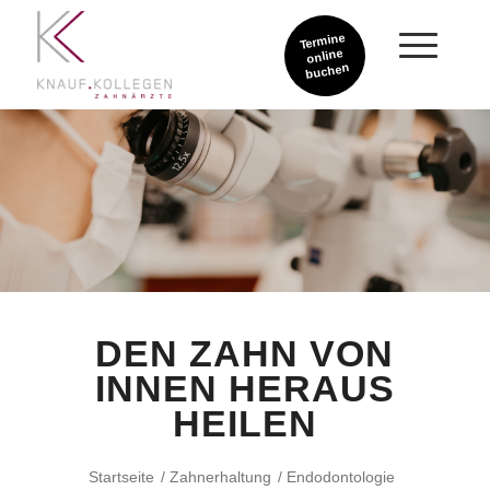
Termine
online
buchen
DEN ZAHN VON
INNEN HERAUS
HEILEN
Startseite
/
Zahnerhaltung
/
Endodontologie